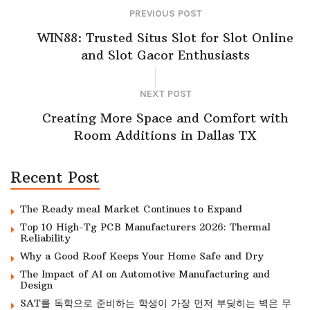
PREVIOUS POST
WIN88: Trusted Situs Slot for Slot Online
and Slot Gacor Enthusiasts
NEXT POST
Creating More Space and Comfort with
Room Additions in Dallas TX
Recent Post
The Ready meal Market Continues to Expand
Top 10 High-Tg PCB Manufacturers 2026: Thermal
Reliability
Why a Good Roof Keeps Your Home Safe and Dry
The Impact of AI on Automotive Manufacturing and
Design
SAT를 독학으로 준비하는 학생이 가장 먼저 부딪히는 벽은 무